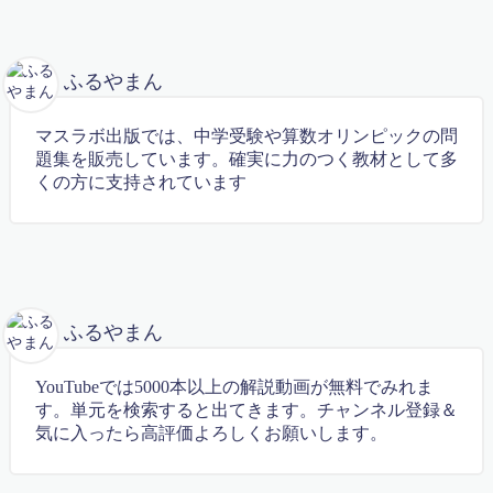
親子で学ぶ中学受験
親子算数教室
講師募集
ふるやまん
講座概要・費用
遊心コラボ2016年4月
マスラボ出版では、中学受験や算数オリンピックの問
遊心コラボ2016年３月
題集を販売しています。確実に力のつく教材として多
遊心コラボ vol.9
くの方に支持されています
運営者情報
高校・大学受験
高校受験
高校受験【虎の巻】
高校数学講座
予約確定
ふるやまん
Follow Me
YouTubeでは5000本以上の解説動画が無料でみれま
す。単元を検索すると出てきます。チャンネル登録＆
気に入ったら高評価よろしくお願いします。