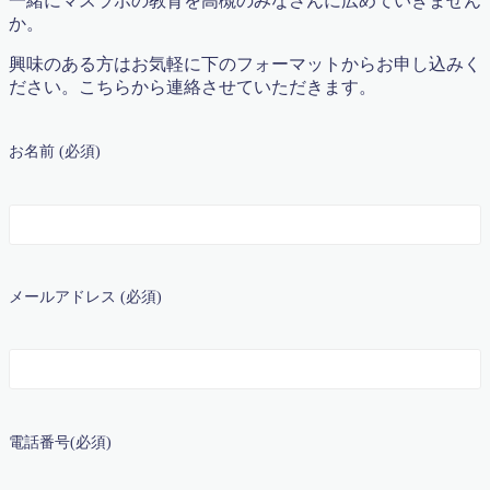
一緒にマスラボの教育を高槻のみなさんに広めていきません
マスラボだからできる！土曜・日曜集中特訓講座
か。
マスラボとは？
興味のある方はお気軽に下のフォーマットからお申し込みく
マスラボの合格実績 一人一人の結果が歴史を作ってい
ださい。こちらから連絡させていただきます。
く
マスラボキッズ
マスラボキッズ
お名前 (必須)
マスラボキッズ 低学年から算数オリンピックメダリ
スト＆難関中合格を目指す
マスラボ出版
マスラボ城南校 新規オープンにあたって
マスラボ新聞
マスラボ本部
メールアドレス (必須)
マスラボ本部 冬期講習2017
中学受験
中学受験
中学受験コース 一人一人が主役
中学受験算数カリキュラム
中学数学 図形の性質 二等辺三角形
仕事の数字とツボがぜったいに分かる本！出版記念講
電話番号(必須)
演会資料
代表挨拶