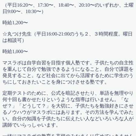
コロナ感染拡大における対応 2020年5月17日更新
（平日16:20〜、17:30〜、18:40〜、20:10〜のいずれか、土曜
コース紹介2023
日9:00〜、10:30〜）
ゴールデンウィーク算数特訓講座（無料）
ディベート講座 〜 ようこそ！名越先生 〜
時給1,200〜
デモ(ふるやまんの説教部屋）
☆丸つけ先生（平日16:00-21:00のうち２、３時間程度。曜日
デモプリセット記事 Part06
は相談可）
デモプリセット記事 Part06
デモプリセット記事 Part13
時給1,000〜
トップページ
トップページ
マスラボは自学自習を目指す個人塾です。子供たちの自主性
ブリッジ×マスラボ2015特別授業講座
を重んじて自分で勉強できるようになること。自分で課題を
ブリッジとマスラボ特別授業開講2015
発見すること。など社会に出てから活躍するために学生のう
ブログ
ちにしておきたいことを身につけさせる塾です。
プライバシーポリシー
プロフィール
定期テストのために、公式を暗記させたり、単語を無理やり
マスラボ
何十回も書かせたりというような指導は行いません。「な
マスラボ
ぜ？」「どうして？」を大切に、子供たちを勉強好きにさせ
マスラボ|自分で勉強ができるようになる塾
るノウハウがマスラボにはあります。その方法を学んでみた
マスラボ×お菓子のアトリエ遊心
い。自分の知識を子供たちに伝えたい人などいろいろな人が
マスラボ×ブリッジの特別授業開講2016
講師でいらっしゃいます。
マスラボ 合格への７ケ条
マスラボ 社会歴史