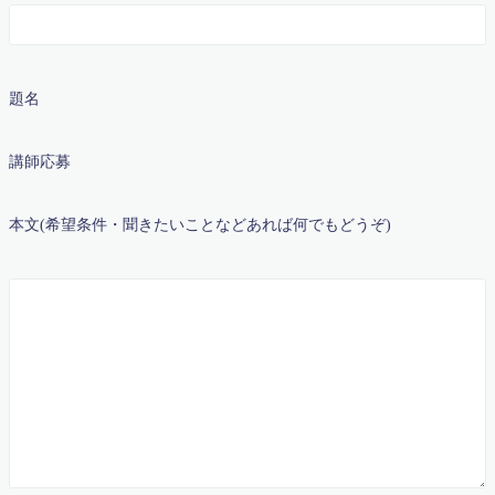
代表挨拶
代表挨拶 / Message from the Director
体験授業申し込み
冬期講習 & 新学年生 募集スタート！｜高槻の個別指導
題名
マスラボ
利用規約／特定商取引法に基づく表記
合格体験記 まとめ
講師応募
合格実績2017
合格実績2018
合格実績2019
本文(希望条件・聞きたいことなどあれば何でもどうぞ)
合格実績2020
合格実績2022
問い合わせ・教育相談
大学受験
子育て論
学力診断テスト実施 城南校＆真上校
定期テスト対策の案内2020年度
小学校6年算数 比の利用と逆比
教室紹介
教材（ハイレベル）
教材（プラスワン演習）