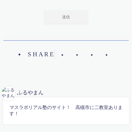
教材（ベーシック）
教育理念
数学で人々を幸せに
数学検定対策講座(オンライン)
新中１準備講座 中高一貫向け
新中１進学準備講座（ハイレベル）
映像コンテンツ（中学部）
映像コンテンツ（大学入試問題）
映像コンテンツ（小学部）
SHARE
更新情報
最難関中学入試問題解説
有料記事の決済完了ページ
特別講座
特定商取引法に基づく表記
生徒・保護者の声
ふるやまん
算数から数学へ 不安を吹き飛ばす無料体験実施！
算数オリンピック
算数・数学勉強法
マスラボリアル塾のサイト！
高槻市に二教室ありま
算数・英語検定準拠 ベーシック講座
す！
英検対策講座
英語 de Math
英語検定申し込み