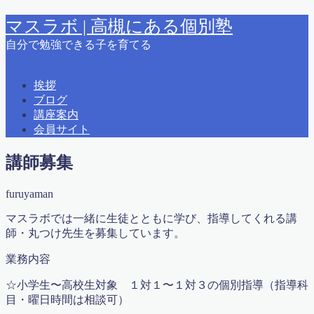
マスラボ | 高槻にある個別塾
自分で勉強できる子を育てる
MENU
2015夏期講習
挨拶
2015春期講習
ブログ
2016 夏期講習
講座案内
2018春期講習
会員サイト
2019夏期講習案内
2021冬期学力テスト カリキュラム＆時間
講師募集
えとうっち × ふるやまん
お問い合わせ
furuyaman
かっこいい大人になるために
はじめに
マスラボでは一緒に生徒とともに学び、指導してくれる講
ふるやまんの著書紹介
師・丸つけ先生を募集しています。
よくある質問
業務内容
りんご塾高槻校問い合わせ
アクセス
☆小学生〜高校生対象 １対１〜１対３の個別指導（指導科
オンライン会員
目・曜日時間は相談可）
オンライン授業申込書