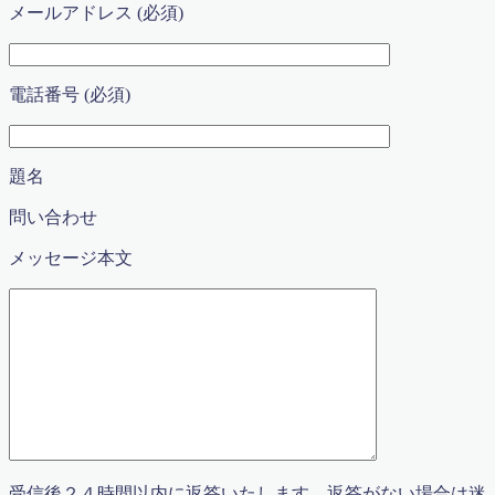
メールアドレス (必須)
オンライン授業申込書
コロナ感染拡大における対応 2020年5月17日更新
コース紹介2023
ゴールデンウィーク算数特訓講座（無料）
電話番号 (必須)
ディベート講座 〜 ようこそ！名越先生 〜
デモ(ふるやまんの説教部屋）
デモプリセット記事 Part06
題名
デモプリセット記事 Part06
デモプリセット記事 Part13
問い合わせ
トップページ
トップページ
メッセージ本文
ブリッジ×マスラボ2015特別授業講座
ブリッジとマスラボ特別授業開講2015
ブログ
プライバシーポリシー
プロフィール
マスラボ
マスラボ
マスラボ|自分で勉強ができるようになる塾
マスラボ×お菓子のアトリエ遊心
マスラボ×ブリッジの特別授業開講2016
受信後２４時間以内に返答いたします。返答がない場合は迷