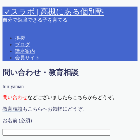
マスラボ | 高槻にある個別塾
自分で勉強できる子を育てる
MENU
挨拶
ブログ
2015夏期講習
講座案内
2015春期講習
会員サイト
2016 夏期講習
2018春期講習
問い合わせ・教育相談
2019夏期講習案内
2021冬期学力テスト カリキュラム＆時間
えとうっち × ふるやまん
furuyaman
お問い合わせ
問い合わせ
などございましたらこちらからどうぞ。
かっこいい大人になるために
はじめに
教育相談
もこちらへお気軽にどうぞ。
ふるやまんの著書紹介
よくある質問
お名前 (必須)
りんご塾高槻校問い合わせ
アクセス
オンライン会員