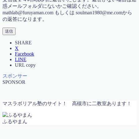
マスラボ 合格への７ケ条
惑メールフォルダにないかご確認ください。
マスラボ 社会歴史
mathlab@furuyaman.com もしくは soulman1980@me.comから
マスラボだからできる！土曜・日曜集中特訓講座
の返答になります。
マスラボとは？
マスラボの合格実績 一人一人の結果が歴史を作ってい
く
マスラボキッズ
SHARE
マスラボキッズ
X
Facebook
マスラボキッズ 低学年から算数オリンピックメダリ
LINE
スト＆難関中合格を目指す
URL copy
マスラボ出版
マスラボ城南校 新規オープンにあたって
スポンサー
マスラボ新聞
SPONSOR
マスラボ本部
マスラボ本部 冬期講習2017
中学受験
マスラボリアル塾のサイト！
高槻市に二教室あります！
中学受験
中学受験コース 一人一人が主役
中学受験算数カリキュラム
ふるやまん
中学数学 図形の性質 二等辺三角形
仕事の数字とツボがぜったいに分かる本！出版記念講
演会資料