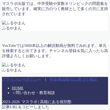
マスラボ出版では、中学受験や算数オリンピックの問題集を
代表挨拶
販売しています。確実に力のつく教材として多くの方に支持
代表挨拶
されています
代表挨拶 / Message from the Director
体験授業申し込み
冬期講習 & 新学年生 募集スタート！｜高槻の個別指導
ふるやまん
マスラボ
利用規約／特定商取引法に基づく表記
合格体験記 まとめ
YouTubeでは5000本以上の解説動画が無料でみれます。単元
合格実績2017
を検索すると出てきます。チャンネル登録＆気に入ったら高
合格実績2018
評価よろしくお願いします。
合格実績2019
合格実績2020
合格実績2022
ふるやまん
問い合わせ・教育相談
大学受験
プライバシーポリシー
|
特定商法取引に基づく表記
子育て論
学力診断テスト実施 城南校＆真上校
HOME
定期テスト対策の案内2020年度
＞
問い合わせ・教育相談
小学校6年算数 比の利用と逆比
2023–2026 マスラボ | 高槻にある個別塾
教室紹介
記事URLをコピーしました
教材（ハイレベル）