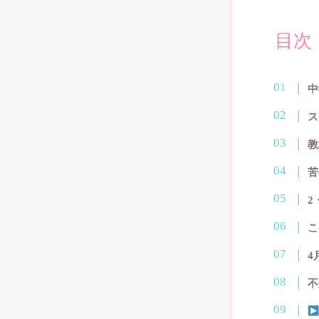
マスラボだからできる！土曜・日曜集中特訓講座
マスラボとは？
目次
マスラボの合格実績 一人一人の結果が歴史を作ってい
マスラボキッズ
マスラボキッズ
マスラボキッズ 低学年から算数オリンピックメダリス
中
マスラボ出版
マスラボ城南校 新規オープンにあたって
ス
マスラボ新聞
マスラボ本部
教
マスラボ本部 冬期講習2017
中学受験
苦
中学受験
2
中学受験コース 一人一人が主役
中学受験算数カリキュラム
こ
中学数学 図形の性質 二等辺三角形
仕事の数字とツボがぜったいに分かる本！出版記念講演
4
代表挨拶
代表挨拶
不
代表挨拶 / Message from the Director
体験授業申し込み