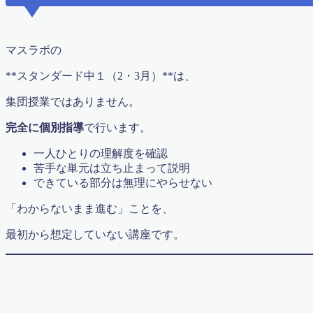
遊心コラボ2016年4月
遊心コラボ2016年３月
遊心コラボ vol.9
マスラボの
運営者情報
高校・大学受験
**スタンダード中１（2・3月）**は、
高校受験
高校受験【虎の巻】
集団授業ではありません。
高校数学講座
予約確定
完全に個別指導
で行います。
Follow Me
一人ひとりの理解度を確認
苦手な単元は立ち止まって説明
できている部分は無理にやらせない
「わからないまま進む」ことを、
最初から想定していない講座です。