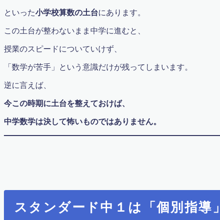
新中１進学準備講座（ハイレベル）
といった
小学校算数の土台
にあります。
映像コンテンツ（中学部）
映像コンテンツ（大学入試問題）
この土台が整わないまま中学に進むと、
映像コンテンツ（小学部）
授業のスピードについていけず、
更新情報
最難関中学入試問題解説
「数学が苦手」という意識だけが残ってしまいます。
有料記事の決済完了ページ
特別講座
逆に言えば、
特定商取引法に基づく表記
生徒・保護者の声
今この時期に土台を整えておけば、
算数から数学へ 不安を吹き飛ばす無料体験実施！
中学数学は決して怖いものではありません。
算数オリンピック
算数・数学勉強法
算数・英語検定準拠 ベーシック講座
英検対策講座
英語 de Math
英語検定申し込み
親子で学ぶ中学受験
親子算数教室
スタンダード中１は「個別指導
講師募集
講座概要・費用