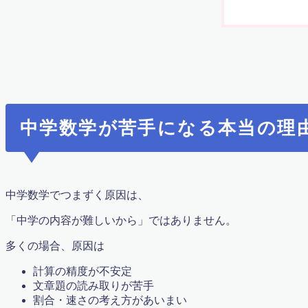
冬期講習 & 新学年生 募集スタート！｜高槻の個別指導
利用規約／特定商取引法に基づく表記
合格体験記 まとめ
合格実績2017
合格実績2018
合格実績2019
合格実績2020
合格実績2022
問い合わせ・教育相談
中学数学が苦手になる本当の理
大学受験
子育て論
学力診断テスト実施 城南校＆真上校
定期テスト対策の案内2020年度
小学校6年算数 比の利用と逆比
中学数学でつまずく原因は、
教室紹介
教材（ハイレベル）
「中学の内容が難しいから」ではありません。
教材（プラスワン演習）
多くの場合、原因は
教材（ベーシック）
教育理念
計算の精度が不安定
数学で人々を幸せに
文章題の読み取りが苦手
数学検定対策講座(オンライン)
割合・速さの考え方があいまい
新中１準備講座 中高一貫向け