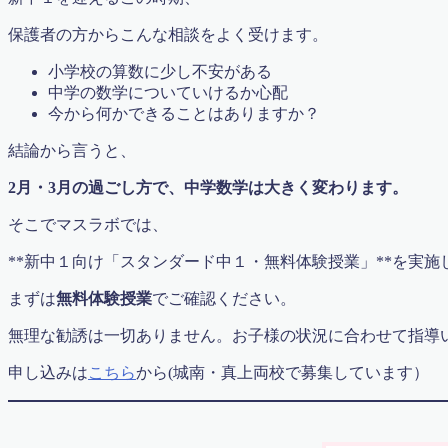
コース紹介2023
保護者の方からこんな相談をよく受けます。
ゴールデンウィーク算数特訓講座（無料）
ディベート講座 〜 ようこそ！名越先生 〜
小学校の算数に少し不安がある
デモ(ふるやまんの説教部屋）
中学の数学についていけるか心配
デモプリセット記事 Part06
今から何かできることはありますか？
デモプリセット記事 Part06
デモプリセット記事 Part13
結論から言うと、
トップページ
トップページ
2月・3月の過ごし方で、中学数学は大きく変わります。
ブリッジ×マスラボ2015特別授業講座
そこでマスラボでは、
ブリッジとマスラボ特別授業開講2015
ブログ
**新中１向け「スタンダード中１・無料体験授業」**を実施
プライバシーポリシー
プロフィール
まずは
無料体験授業
でご確認ください。
マスラボ
マスラボ
無理な勧誘は一切ありません。お子様の状況に合わせて指導
マスラボ|自分で勉強ができるようになる塾
申し込みは
こちら
から(城南・真上両校で募集しています）
マスラボ×お菓子のアトリエ遊心
マスラボ×ブリッジの特別授業開講2016
マスラボ 合格への７ケ条
マスラボ 社会歴史