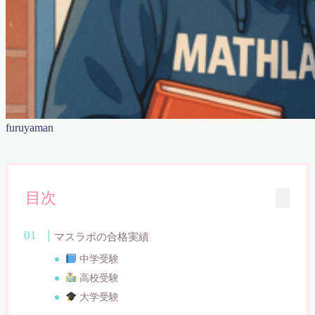
マスラボ 合格への７ケ条
マスラボ 社会歴史
マスラボだからできる！土曜・日曜集中特訓講座
マスラボとは？
マスラボの合格実績 一人一人の結果が歴史を作ってい
く
マスラボキッズ
マスラボキッズ
マスラボキッズ 低学年から算数オリンピックメダリ
furuyaman
スト＆難関中合格を目指す
マスラボ出版
マスラボ城南校 新規オープンにあたって
マスラボ新聞
目次
マスラボ本部
マスラボ本部 冬期講習2017
中学受験
マスラボの合格実績
中学受験
中学受験コース 一人一人が主役
中学受験
中学受験算数カリキュラム
高校受験
中学数学 図形の性質 二等辺三角形
大学受験
仕事の数字とツボがぜったいに分かる本！出版記念講
演会資料