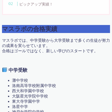
ピックアップ実績！
代表挨拶
代表挨拶
代表挨拶 / Message from the Director
体験授業申し込み
冬期講習 & 新学年生 募集スタート！｜高槻の個別指導
マスラボの合格実績
マスラボ
利用規約／特定商取引法に基づく表記
マスラボでは、中学受験から大学受験まで多くの生徒が努力
合格体験記 まとめ
の成果を実らせています。
合格実績2017
合格はゴールではなく、新しい学びのスタートです。
合格実績2018
合格実績2019
合格実績2020
合格実績2022
中学受験
問い合わせ・教育相談
大学受験
灘中学校
子育て論
洛南高等学校附属中学校
学力診断テスト実施 城南校＆真上校
西大和学園中学校
定期テスト対策の案内2020年度
大阪星光学院中学校
小学校6年算数 比の利用と逆比
東大寺学園中学
教室紹介
洛星中学
教材（ハイレベル）
神戸女学院中学校