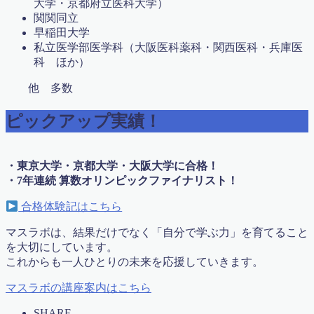
大学・京都府立医科大学）
英語 de Math
関関同立
英語検定申し込み
早稲田大学
親子で学ぶ中学受験
私立医学部医学科（大阪医科薬科・関西医科・兵庫医
親子算数教室
科 ほか）
講師募集
講座概要・費用
他 多数
遊心コラボ2016年4月
遊心コラボ2016年３月
ピックアップ実績！
遊心コラボ vol.9
運営者情報
高校・大学受験
・東京大学・京都大学・大阪大学に合格！
高校受験
・7年連続 算数オリンピックファイナリスト！
高校受験【虎の巻】
高校数学講座
合格体験記はこちら
予約確定
マスラボは、結果だけでなく「自分で学ぶ力」を育てること
Follow Me
を大切にしています。
これからも一人ひとりの未来を応援していきます。
マスラボの講座案内はこちら
SHARE