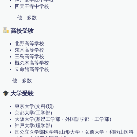
教材（プラスワン演習）
四天王寺中学校
教材（ベーシック）
教育理念
他 多数
数学で人々を幸せに
数学検定対策講座(オンライン)
高校受験
新中１準備講座 中高一貫向け
新中１進学準備講座（ハイレベル）
北野高等学校
映像コンテンツ（中学部）
茨木高等学校
映像コンテンツ（大学入試問題）
三島高等学校
映像コンテンツ（小学部）
槻の木高等学校
更新情報
立命館高等学校
最難関中学入試問題解説
他 多数
有料記事の決済完了ページ
特別講座
大学受験
特定商取引法に基づく表記
生徒・保護者の声
東京大学(文科I類)
算数から数学へ 不安を吹き飛ばす無料体験実施！
京都大学(工学部)
算数オリンピック
大阪大学(基礎工学部・外国語学部・工学部）
算数・数学勉強法
神戸大学(理学部)
算数・英語検定準拠 ベーシック講座
国公立医学部医学科(山形大学・弘前大学・和歌山医科
英検対策講座