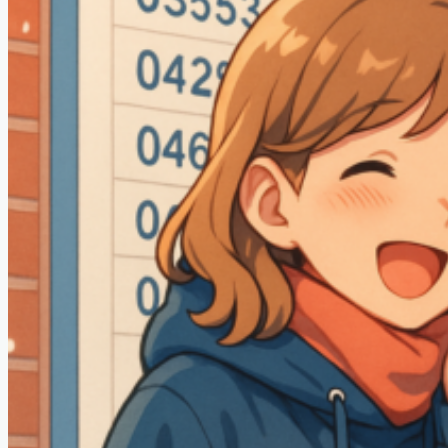
オンライン授業申込書
コロナ感染拡大における対応 2020年5月17日更新
コース紹介2023
ゴールデンウィーク算数特訓講座（無料）
ディベート講座 〜 ようこそ！名越先生 〜
デモ(ふるやまんの説教部屋）
デモプリセット記事 Part06
デモプリセット記事 Part06
デモプリセット記事 Part13
トップページ
トップページ
ブリッジ×マスラボ2015特別授業講座
ブリッジとマスラボ特別授業開講2015
ブログ
プライバシーポリシー
プロフィール
マスラボ
マスラボ
マスラボ|自分で勉強ができるようになる塾
マスラボ×お菓子のアトリエ遊心
マスラボ×ブリッジの特別授業開講2016