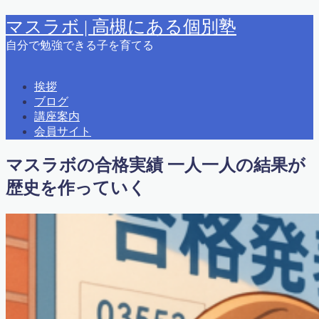
マスラボ | 高槻にある個別塾
自分で勉強できる子を育てる
MENU
挨拶
ブログ
2015夏期講習
講座案内
2015春期講習
会員サイト
2016 夏期講習
2018春期講習
マスラボの合格実績 一人一人の結果が
2019夏期講習案内
2021冬期学力テスト カリキュラム＆時間
歴史を作っていく
えとうっち × ふるやまん
お問い合わせ
かっこいい大人になるために
はじめに
ふるやまんの著書紹介
よくある質問
りんご塾高槻校問い合わせ
アクセス
オンライン会員