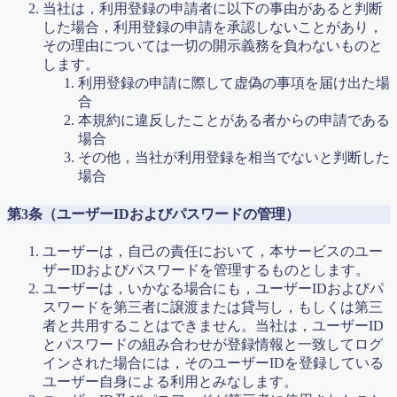
マスラボ 合格への７ケ条
当社は，利用登録の申請者に以下の事由があると判断
マスラボ 社会歴史
した場合，利用登録の申請を承認しないことがあり，
マスラボだからできる！土曜・日曜集中特訓講座
その理由については一切の開示義務を負わないものと
マスラボとは？
します。
マスラボの合格実績 一人一人の結果が歴史を作ってい
利用登録の申請に際して虚偽の事項を届け出た場
く
合
マスラボキッズ
本規約に違反したことがある者からの申請である
マスラボキッズ
場合
マスラボキッズ 低学年から算数オリンピックメダリ
その他，当社が利用登録を相当でないと判断した
スト＆難関中合格を目指す
場合
マスラボ出版
マスラボ城南校 新規オープンにあたって
第3条（ユーザーIDおよびパスワードの管理）
マスラボ新聞
マスラボ本部
ユーザーは，自己の責任において，本サービスのユー
マスラボ本部 冬期講習2017
ザーIDおよびパスワードを管理するものとします。
中学受験
ユーザーは，いかなる場合にも，ユーザーIDおよびパ
中学受験
スワードを第三者に譲渡または貸与し，もしくは第三
中学受験コース 一人一人が主役
者と共用することはできません。当社は，ユーザーID
中学受験算数カリキュラム
とパスワードの組み合わせが登録情報と一致してログ
中学数学 図形の性質 二等辺三角形
インされた場合には，そのユーザーIDを登録している
仕事の数字とツボがぜったいに分かる本！出版記念講
ユーザー自身による利用とみなします。
演会資料