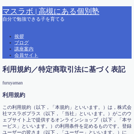
マスラボ | 高槻にある個別塾
自分で勉強できる子を育てる
MENU
挨拶
ブログ
2015夏期講習
講座案内
2015春期講習
会員サイト
2016 夏期講習
2018春期講習
利用規約／特定商取引法に基づく表記
2019夏期講習案内
2021冬期学力テスト カリキュラム＆時間
えとうっち × ふるやまん
furuyaman
お問い合わせ
かっこいい大人になるために
利用規約
はじめに
ふるやまんの著書紹介
この利用規約（以下，「本規約」といいます。）は，株式会
よくある質問
社マスラボプラス（以下，「当社」といいます。）がこのウ
りんご塾高槻校問い合わせ
ェブサイト上で提供するオンラインショップ（以下，「本サ
アクセス
ービス」といいます。）の利用条件を定めるものです。登録
オンライン会員
ユーザーの皆さま（以下，「ユーザー」といいます。）に