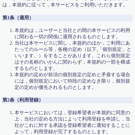
オンライン授業申込書
は，本規約に従って，本サービスをご利用いただきます。
コロナ感染拡大における対応 2020年5月17日更新
コース紹介2023
第1条（適用）
ゴールデンウィーク算数特訓講座（無料）
ディベート講座 〜 ようこそ！名越先生 〜
本規約は，ユーザーと当社との間の本サービスの利用
デモ(ふるやまんの説教部屋）
に関わる一切の関係に適用されるものとします。
デモプリセット記事 Part06
当社は本サービスに関し，本規約のほか，ご利用にあ
デモプリセット記事 Part06
たってのルール等，各種の定め（以下,「個別規定」と
デモプリセット記事 Part13
いいます。）をすることがあります。これら個別規定
トップページ
はその名称のいかんに関わらず，本規約の一部を構成
トップページ
するものとします。
ブリッジ×マスラボ2015特別授業講座
本規約の定めが前項の個別規定の定めと矛盾する場合
ブリッジとマスラボ特別授業開講2015
には，個別規定において特段の定めなき限り，個別規
ブログ
定の定めが優先されるものとします。
プライバシーポリシー
プロフィール
第2条（利用登録）
マスラボ
マスラボ
本サービスにおいては，登録希望者が本規約に同意の
マスラボ|自分で勉強ができるようになる塾
上，当社の定める方法によって利用登録を申請し，当
マスラボ×お菓子のアトリエ遊心
社がこれに対する承認を登録希望者に通知することに
マスラボ×ブリッジの特別授業開講2016
よって，利用登録が完了するものとします。