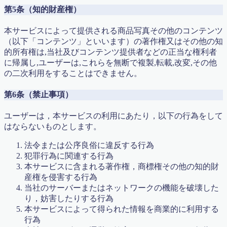
教材（プラスワン演習）
第5条（知的財産権）
教材（ベーシック）
教育理念
本サービスによって提供される商品写真その他のコンテンツ
数学で人々を幸せに
（以下「コンテンツ」といいます）の著作権又はその他の知
数学検定対策講座(オンライン)
的所有権は,当社及びコンテンツ提供者などの正当な権利者
新中１準備講座 中高一貫向け
に帰属し,ユーザーは,これらを無断で複製,転載,改変,その他
新中１進学準備講座（ハイレベル）
の二次利用をすることはできません。
映像コンテンツ（中学部）
映像コンテンツ（大学入試問題）
第6条（禁止事項）
映像コンテンツ（小学部）
更新情報
ユーザーは，本サービスの利用にあたり，以下の行為をして
最難関中学入試問題解説
はならないものとします。
有料記事の決済完了ページ
特別講座
法令または公序良俗に違反する行為
特定商取引法に基づく表記
犯罪行為に関連する行為
生徒・保護者の声
本サービスに含まれる著作権，商標権その他の知的財
算数から数学へ 不安を吹き飛ばす無料体験実施！
産権を侵害する行為
算数オリンピック
当社のサーバーまたはネットワークの機能を破壊した
算数・数学勉強法
り，妨害したりする行為
算数・英語検定準拠 ベーシック講座
本サービスによって得られた情報を商業的に利用する
英検対策講座
行為