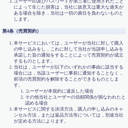
ユーザーID及びパスワードが第三者に使用されたこと
代表挨拶
によって生じた損害は，当社に故意又は重大な過失が
代表挨拶
ある場合を除き，当社は一切の責任を負わないものと
代表挨拶 / Message from the Director
します。
体験授業申し込み
冬期講習 & 新学年生 募集スタート！｜高槻の個別指導
第4条（売買契約）
マスラボ
利用規約／特定商取引法に基づく表記
本サービスにおいては，ユーザーが当社に対して購入
合格体験記 まとめ
の申し込みをし，これに対して当社が当該申し込みを
合格実績2017
承諾した旨の通知をすることによって売買契約が成立
合格実績2018
するものとします。
合格実績2019
当社は，ユーザーが以下のいずれかの事由に該当する
合格実績2020
場合には，当該ユーザーに事前に通知することなく，
合格実績2022
前項の売買契約を解除することができるものとしま
問い合わせ・教育相談
す。
大学受験
ユーザーが本規約に違反した場合
子育て論
その他当社とユーザーの信頼関係が損なわれたと
学力診断テスト実施 城南校＆真上校
認める場合
定期テスト対策の案内2020年度
本サービスに関する決済方法，購入の申し込みのキャ
小学校6年算数 比の利用と逆比
ンセル方法，または返品方法等については，別途当社
教室紹介
が定める方法によります。
教材（ハイレベル）