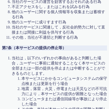
英語 de Math
当社のサービスの運営を妨害するおそれのある行為
英語検定申し込み
不正アクセスをし，またはこれを試みる行為
親子で学ぶ中学受験
他のユーザーに関する個人情報等を収集または蓄積す
親子算数教室
る行為
講師募集
他のユーザーに成りすます行為
講座概要・費用
当社のサービスに関連して，反社会的勢力に対して直
遊心コラボ2016年4月
接または間接に利益を供与する行為
遊心コラボ2016年３月
その他，当社が不適切と判断する行為
遊心コラボ vol.9
運営者情報
第7条（本サービスの提供の停止等）
高校・大学受験
高校受験
当社は，以下のいずれかの事由があると判断した場
高校受験【虎の巻】
合，ユーザーに事前に通知することなく本サービスの
高校数学講座
全部または一部の提供を停止または中断することがで
予約確定
きるものとします。
本サービスにかかるコンピュータシステムの保守
Follow Me
点検または更新を行う場合
地震，落雷，火災，停電または天災などの不可抗
力により，本サービスの提供が困難となった場合
コンピュータまたは通信回線等が事故により停止
した場合