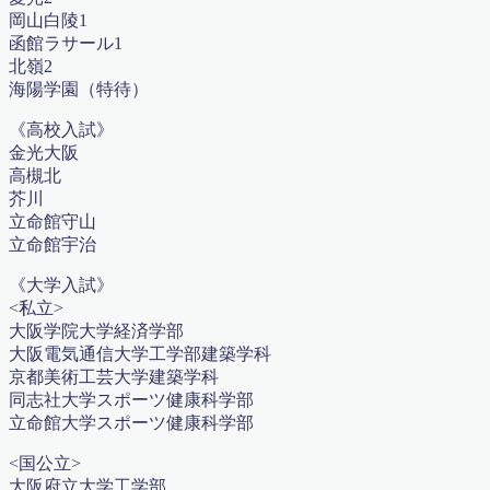
岡山白陵1
マスラボだからできる！土曜・日曜集中特訓講座
函館ラサール1
マスラボとは？
北嶺2
マスラボの合格実績 一人一人の結果が歴史を作ってい
海陽学園（特待）
く
マスラボキッズ
《高校入試》
マスラボキッズ
金光大阪
マスラボキッズ 低学年から算数オリンピックメダリ
高槻北
スト＆難関中合格を目指す
芥川
マスラボ出版
立命館守山
マスラボ城南校 新規オープンにあたって
立命館宇治
マスラボ新聞
マスラボ本部
《大学入試》
マスラボ本部 冬期講習2017
<私立>
中学受験
大阪学院大学経済学部
中学受験
大阪電気通信大学工学部建築学科
中学受験コース 一人一人が主役
京都美術工芸大学建築学科
中学受験算数カリキュラム
同志社大学スポーツ健康科学部
中学数学 図形の性質 二等辺三角形
立命館大学スポーツ健康科学部
仕事の数字とツボがぜったいに分かる本！出版記念講
演会資料
<国公立>
代表挨拶
大阪府立大学工学部