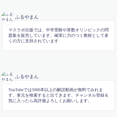
親子で学ぶ中学受験
親子算数教室
講師募集
ふるやまん
講座概要・費用
遊心コラボ2016年4月
マスラボ出版では、中学受験や算数オリンピックの問
遊心コラボ2016年３月
題集を販売しています。確実に力のつく教材として多
遊心コラボ vol.9
くの方に支持されています
運営者情報
高校・大学受験
高校受験
高校受験【虎の巻】
高校数学講座
予約確定
ふるやまん
Follow Me
YouTubeでは5000本以上の解説動画が無料でみれま
す。単元を検索すると出てきます。チャンネル登録＆
気に入ったら高評価よろしくお願いします。