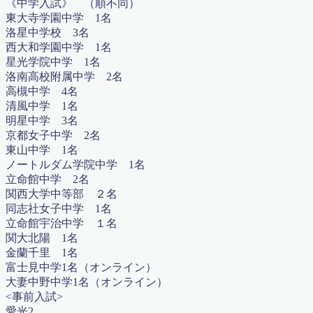
《中学入試》 （順不同）
コロナ感染拡大における対応 2020年5月17日更新
東大寺学園中学 1名
コース紹介2023
洛星中学校 3名
ゴールデンウィーク算数特訓講座（無料）
西大和学園中学 1名
ディベート講座 〜 ようこそ！名越先生 〜
星光学院中学 1名
デモ(ふるやまんの説教部屋）
洛南高校附属中学 2名
デモプリセット記事 Part06
高槻中学 4名
デモプリセット記事 Part06
清風中学 1名
デモプリセット記事 Part13
明星中学 3名
トップページ
京都女子中学 2名
トップページ
東山中学 1名
ブリッジ×マスラボ2015特別授業講座
ノートルダム学院中学 1名
ブリッジとマスラボ特別授業開講2015
立命館中学 2名
ブログ
関西大学中等部 ２名
プライバシーポリシー
同志社女子中学 1名
プロフィール
立命館宇治中学 １名
マスラボ
関大北陽 1名
マスラボ
金蘭千里 1名
マスラボ|自分で勉強ができるようになる塾
富士見中学1名（オンライン）
マスラボ×お菓子のアトリエ遊心
大妻中野中学1名（オンライン）
マスラボ×ブリッジの特別授業開講2016
<事前入試>
マスラボ 合格への７ケ条
愛光2
マスラボ 社会歴史