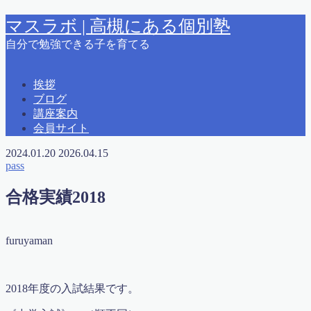
マスラボ | 高槻にある個別塾
自分で勉強できる子を育てる
MENU
2015夏期講習
挨拶
2015春期講習
ブログ
2016 夏期講習
講座案内
2018春期講習
会員サイト
2019夏期講習案内
2024.01.20
2026.04.15
2021冬期学力テスト カリキュラム＆時間
pass
えとうっち × ふるやまん
お問い合わせ
合格実績2018
かっこいい大人になるために
はじめに
ふるやまんの著書紹介
furuyaman
よくある質問
りんご塾高槻校問い合わせ
アクセス
オンライン会員
2018年度の入試結果です。
オンライン授業申込書