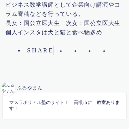
教材（ベーシック）
ビジネス数学講師として企業向け講演やコ
教育理念
ラム寄稿などを行っている。
数学で人々を幸せに
数学検定対策講座(オンライン)
長女：国公立医大生 次女：国公立医大生
新中１準備講座 中高一貫向け
個人インスタは犬と猫と食べ物多め
新中１進学準備講座（ハイレベル）
映像コンテンツ（中学部）
映像コンテンツ（大学入試問題）
SHARE
映像コンテンツ（小学部）
更新情報
最難関中学入試問題解説
有料記事の決済完了ページ
特別講座
特定商取引法に基づく表記
生徒・保護者の声
ふるやまん
算数から数学へ 不安を吹き飛ばす無料体験実施！
算数オリンピック
マスラボリアル塾のサイト！
高槻市に二教室ありま
算数・数学勉強法
す！
算数・英語検定準拠 ベーシック講座
英検対策講座
英語 de Math
英語検定申し込み