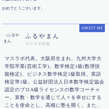
代表挨拶
おめでとうございます。
代表挨拶 / Message from the Director
体験授業申し込み
冬期講習 & 新学年生 募集スタート！｜高槻の個別指導
マスラボ
ABOUT ME
利用規約／特定商取引法に基づく表記
合格体験記 まとめ
ふるやまん
合格実績2017
マスラボ代表
合格実績2018
合格実績2019
合格実績2020
マスラボ代表。大阪府生まれ。九州大学大
合格実績2022
問い合わせ・教育相談
学院卒業(芸術工学)。数学検定1級(数理技
大学受験
能検定)、ビジネス数学検定1級取得。英語
子育て論
学力診断テスト実施 城南校＆真上校
検定準1級。公益財団法人日本数学検定協会
定期テスト対策の案内2020年度
認定のプロA級ライセンスの数学コーチャ
小学校6年算数 比の利用と逆比
教室紹介
ー。算数・数学を通じて人々を幸せにする
教材（ハイレベル）
ことを使命とし、高槻に塾を開く。また、
教材（プラスワン演習）