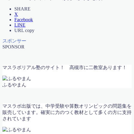
マスラボ 合格への７ケ条
マスラボ 社会歴史
SHARE
X
マスラボだからできる！土曜・日曜集中特訓講座
Facebook
マスラボとは？
LINE
マスラボの合格実績 一人一人の結果が歴史を作ってい
URL copy
く
マスラボキッズ
スポンサー
マスラボキッズ
SPONSOR
マスラボキッズ 低学年から算数オリンピックメダリ
スト＆難関中合格を目指す
マスラボ出版
マスラボリアル塾のサイト！
高槻市に二教室あります！
マスラボ城南校 新規オープンにあたって
マスラボ新聞
マスラボ本部
ふるやまん
マスラボ本部 冬期講習2017
中学受験
中学受験
マスラボ出版では、中学受験や算数オリンピックの問題集を
中学受験コース 一人一人が主役
販売しています。確実に力のつく教材として多くの方に支持
中学受験算数カリキュラム
されています
中学数学 図形の性質 二等辺三角形
仕事の数字とツボがぜったいに分かる本！出版記念講
演会資料