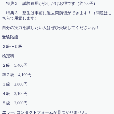
オンライン授業申込書
特典２ 試験費用が少しだけお得です（約400円)
コロナ感染拡大における対応 2020年5月17日更新
特典３ 塾生は事前に過去問演習ができます！（問題はこ
コース紹介2023
ちらで用意します）
ゴールデンウィーク算数特訓講座（無料）
ディベート講座 〜 ようこそ！名越先生 〜
自分の実力を試したい人はぜひ受験してくださいね！
デモ(ふるやまんの説教部屋）
デモプリセット記事 Part06
受験階級
デモプリセット記事 Part06
デモプリセット記事 Part13
２級〜５級
トップページ
検定料
トップページ
ブリッジ×マスラボ2015特別授業講座
２級 5,400円
ブリッジとマスラボ特別授業開講2015
ブログ
準２級 4,100円
プライバシーポリシー
プロフィール
３級 2,800円
マスラボ
４級 2,100円
マスラボ
マスラボ|自分で勉強ができるようになる塾
５級 2,000円
マスラボ×お菓子のアトリエ遊心
マスラボ×ブリッジの特別授業開講2016
エラー:
コンタクトフォームが見つかりません。