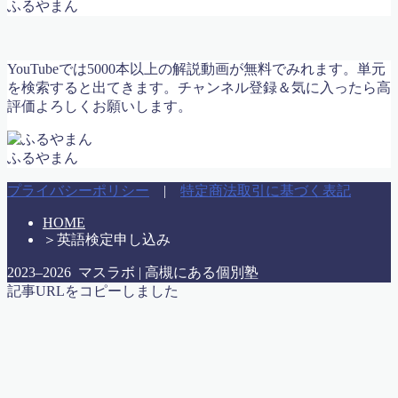
ふるやまん
代表挨拶
代表挨拶
代表挨拶 / Message from the Director
YouTubeでは5000本以上の解説動画が無料でみれます。単元
体験授業申し込み
を検索すると出てきます。チャンネル登録＆気に入ったら高
冬期講習 & 新学年生 募集スタート！｜高槻の個別指導
評価よろしくお願いします。
マスラボ
利用規約／特定商取引法に基づく表記
合格体験記 まとめ
ふるやまん
合格実績2017
合格実績2018
プライバシーポリシー
|
特定商法取引に基づく表記
合格実績2019
HOME
合格実績2020
＞
英語検定申し込み
合格実績2022
問い合わせ・教育相談
2023–2026 マスラボ | 高槻にある個別塾
大学受験
記事URLをコピーしました
子育て論
学力診断テスト実施 城南校＆真上校
定期テスト対策の案内2020年度
小学校6年算数 比の利用と逆比
教室紹介
教材（ハイレベル）