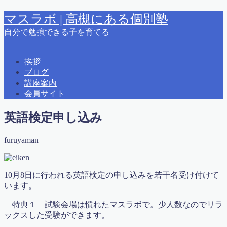
マスラボ | 高槻にある個別塾
自分で勉強できる子を育てる
MENU
挨拶
ブログ
2015夏期講習
講座案内
2015春期講習
会員サイト
2016 夏期講習
2018春期講習
英語検定申し込み
2019夏期講習案内
2021冬期学力テスト カリキュラム＆時間
えとうっち × ふるやまん
furuyaman
お問い合わせ
かっこいい大人になるために
はじめに
10月8日に行われる英語検定の申し込みを若干名受け付けて
ふるやまんの著書紹介
います。
よくある質問
りんご塾高槻校問い合わせ
特典１ 試験会場は慣れたマスラボで。少人数なのでリラ
アクセス
ックスした受験ができます。
オンライン会員